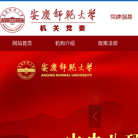
网站首页
机构介绍
政策法规