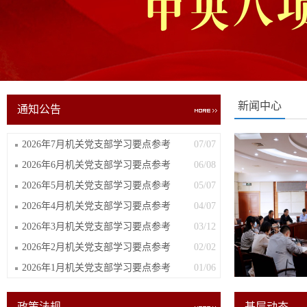
新闻中心
通知公告
2026年7月机关党支部学习要点参考
07/07
2026年6月机关党支部学习要点参考
06/08
2026年5月机关党支部学习要点参考
05/07
2026年4月机关党支部学习要点参考
04/07
2026年3月机关党支部学习要点参考
03/12
2026年2月机关党支部学习要点参考
02/02
2026年1月机关党支部学习要点参考
01/06
政策法规
基层动态