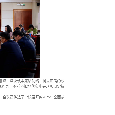
意识，坚决筑牢廉洁防线，树立正确的权
规约束，不折不扣地落实中央八项规定精
会议还传达了学校召开的2025年全面从