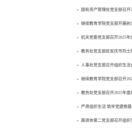
国有资产管理处党支部召开2
继续教育学院党支部开展树
机关党委党支部召开2025
教务处党支部赴安庆市烈士
人事处党支部召开组织生活
继续教育学院党支部召开20
教务处党支部召开2025年
严肃组织生活 筑牢党建根基
离退休第二党支部召开组织